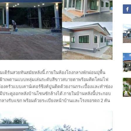
ดิร์นสวยทันสมัยหลังนี้ ภายในห้องโถงกลางพักผ่อนปุพื้น
ละฝ้าเพดานแบบหลุ่มเล่นระดับสีขาวสบายตาพร้อมติดโคมไฟ
้องครัวแบบเคาน์เตอร์ซิงค์ปูนติดด้วยงานกระเบื้องและทำช่อง
ัวมีประตูออกหลังบ้านโซนซักล้างได้ ภายในบ้านหลังนี้ประกอบ
ถงกลางรับแขก พร้อมด้วยระเบียงหน้าบ้านและโรงจอรดถ 2 คัน