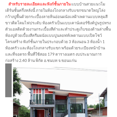
สำหรับรายละเอียดและฟังก์ชั้นภายใน
แบบบ้านสวยแนวโม
เดิร์นชั้นครึ่งหลังนี้ ภายในห้องโถงกลางรับแขกขนาดใหญ่โล่ง
กว้างปูพื้นด้วยกระเบื้องลายหินอ่อนผนังแลฝ้าเพดานแบบหลุมสี
ขาวติดโคมไฟประดับ ห้องครัวเป็นแบบเคาน์เตอร์ซิงค์ปูนรูปทรง
ตัวแอลติดด้วยงานกระเบื้องสีดำและทำประตูเก็บของด้านล่างพื้น
ห้องปูด้วยเบื้องสีครีมผนังแบบปูนลอฟท์เพดานแบบเปิดโชว์
โครงสร้าง ฟังก์ชั้นภายในประกอบด้วย 3 ห้องนอน 3 ห้องน้ำ 1
ห้องครัว และห้องโถงกลางรับแขก พร้อมด้วยระเบียงหน้าบ้าน
และที่จอดรถ พื้นที่ใช้สอย 179 ตารางเมตร งบประมาณการ
ก่อสร้าง 2.40 ล้าน พิกัด อ.ชนบท จ.ขอนแก่น