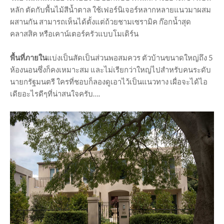
หลัก ตัดกับพื้นไม้สีน้ำตาล ใช้เฟอร์นิเจอร์หลากหลายแนวมาผสม
ผสานกัน สามารถเห็นได้ตั้งแต่ถ้วยชามเซรามิค ก๊อกน้ำสุด
คลาสสิค หรือเคาน์เตอร์ครัวแบบโมเดิร์น
พื้นที่ภายใน
แบ่งเป็นสัดเป็นส่วนพอสมควร ตัวบ้านขนาดใหญ่ถึง 5
ห้องนอนซึ่งก็คงเหมาะสม และไม่เรียกว่าใหญ่ไปสำหรับคนระดับ
นายกรัฐมนตรี ใครที่ชอบก็ลองดูเอาไว้เป็นแนวทาง เผื่อจะได้ไอ
เดียอะไรดีๆที่น่าสนใจครับ….