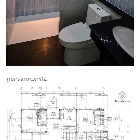
รูปภาพแปลนภายใน